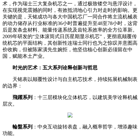
术，作为瑞士三大复杂机芯之一，通过极致镂空与悬浮设计，
在实现视觉震撼的同时，有效抵消地心引力对走时的影响。更
关键的是，天铭成功与各大中国机芯厂一同合作将主流机械表
的动力储存从行业标准的36小时普遍提升至48至78小时，这背
后是发条盒材料、能量传递系统及齿轮系效率的全方位革新。
2009年研发的“立体滚筒式日历星期显示机芯”，更彻底颠覆传
统机芯的平面结构，其创新性连瑞士同行也为之惊叹并意图高
价收购，但被陈家潢先生婉拒，他坚信核心创新必须留在中
国，赋能本土产业。
时光的艺术：五大系列诠释创新与哲思
天铭表以颠覆性设计与自主机芯技术，持续拓展机械制表
的边界：
飛躍系列
：十三层模块化立体机芯，以建筑美学诠释机械
层次。
輪盤系列
：中央互动旋转表盘，融入概率哲学，增添趣味
功能。