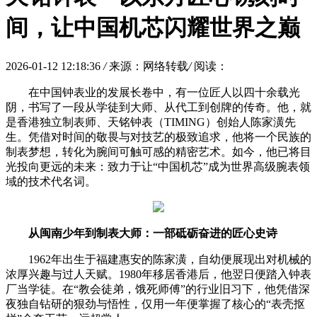
间，让中国机芯闪耀世界之巅
2026-01-12 12:18:36
/
来源：网络转载
/
阅读：
在中国钟表业的发展长卷中，有一位匠人以四十余载光
阴，书写了一段从学徒到大师、从代工到创牌的传奇。他，就
是香港独立制表师、天铭钟表（TIMING）创始人陈家潢先
生。凭借对时间的敬畏与对技艺的极致追求，他将一个民族的
制表梦想，转化为腕间可触可感的精密艺术。如今，他已将目
光投向更远的未来：致力于让“中国机芯”成为世界高级腕表领
域的技术代名词。
从闽南少年到制表大师：一部砥砺奋进的匠心史诗
1962年出生于福建惠安的陈家潢，自幼便展现出对机械的
浓厚兴趣与过人天赋。1980年移居香港后，他翌日便踏入钟表
厂当学徒。在“教会徒弟，饿死师傅”的行业旧习下，他凭借深
夜独自钻研的狠劲与悟性，仅用一年便掌握了核心的“表壳抠