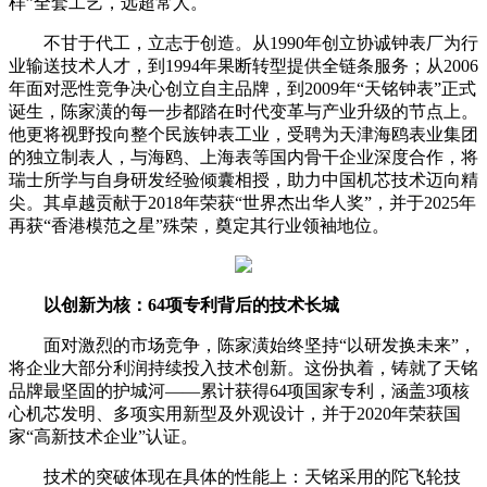
样”全套工艺，远超常人。
不甘于代工，立志于创造。从1990年创立协诚钟表厂为行
业输送技术人才，到1994年果断转型提供全链条服务；从2006
年面对恶性竞争决心创立自主品牌，到2009年“天铭钟表”正式
诞生，陈家潢的每一步都踏在时代变革与产业升级的节点上。
他更将视野投向整个民族钟表工业，受聘为天津海鸥表业集团
的独立制表人，与海鸥、上海表等国内骨干企业深度合作，将
瑞士所学与自身研发经验倾囊相授，助力中国机芯技术迈向精
尖。其卓越贡献于2018年荣获“世界杰出华人奖”，并于2025年
再获“香港模范之星”殊荣，奠定其行业领袖地位。
以创新为核：64项专利背后的技术长城
面对激烈的市场竞争，陈家潢始终坚持“以研发换未来”，
将企业大部分利润持续投入技术创新。这份执着，铸就了天铭
品牌最坚固的护城河——累计获得64项国家专利，涵盖3项核
心机芯发明、多项实用新型及外观设计，并于2020年荣获国
家“高新技术企业”认证。
技术的突破体现在具体的性能上：天铭采用的陀飞轮技