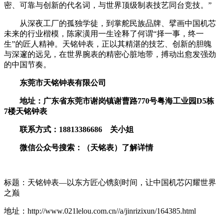
密、可靠与创新的代名词，与世界顶级制表技艺同台竞技。”
从深夜工厂的孤独学徒，到掌舵民族品牌、擘画中国机芯
未来的行业楷模，陈家潢用一生诠释了何谓“择一事，终一
生”的匠人精神。天铭钟表，正以其精湛的技艺、创新的胆魄
与深邃的远见，在世界腕表的精密心脏地带，搏动出愈发强劲
的中国节奏。
东莞市天铭钟表有限公司
地址：广东省东莞市谢岗镇谢曹路770号粤海工业园D5栋
7楼天铭钟表
联系方式：18813386686
关小姐
微信公众号搜索：（天铭表）了解详情
标题：天铭钟表—以东方匠心镌刻时间，让中国机芯闪耀世界
之巅
地址：http://www.021lelou.com.cn//a/jinrizixun/164385.html