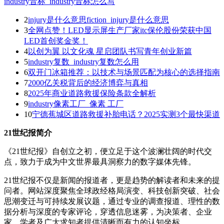
industry音标_industry音标怎么写
2
injury是什么意思fiction_injury是什么意思
3
全网点赞！LED显示屏生产厂家itc保伦股份荣获中国
LED首创奖金奖！
4
以创为翼 以文化魂 星启团队书写青年创业新篇
5
industry复数_industry复数怎么用
6
双开门冰箱推荐：以技术与场景匹配为核心的选择指南
7
2000亿关税背后的经济博弈与真相
8
2025年商业道路救援保险条款全解析
9
industry像素工厂_像素 工厂
10
宁德蕉城区道路救援补胎电话？2025实测3个最快渠道
21世纪报简介
《21世纪报》自创立之初，便立足于这个波澜壮阔的时代交
点，致力于成为中文世界最具洞察力的数字媒体先锋。
21世纪报不仅是新闻的报道者，更是趋势的解读者和未来的提
问者。网站深度聚焦全球政经格局演变、科技创新突破、社会
思潮变迁与可持续发展议题，通过专业的调查报道、理性的数
据分析与深度的专家评论，穿透信息迷雾，为决策者、企业
家、学者及广大求知者提供清晰而有力的认知坐标。