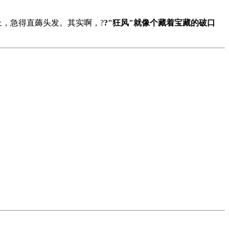
上，急得直薅头发。其实啊，?
?"狂风"就像个藏着宝藏的破口