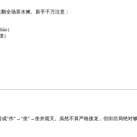
，笑翻全场茶水摊。新手千万注意：
）
hào）
摆）
成"作"→"坐"→坐井观天。虽然不算严格接龙，但街坊局绝对