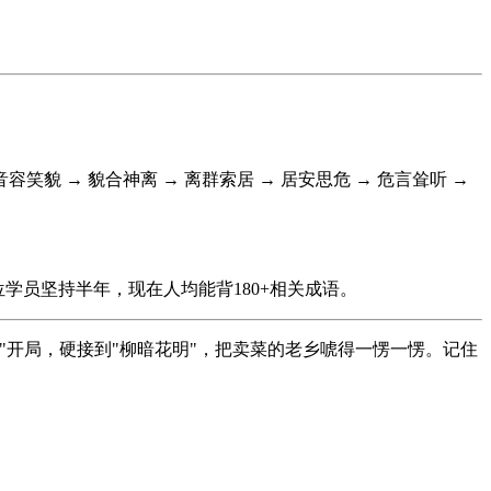
音容笑貌 → 貌合神离 → 离群索居 → 居安思危 → 危言耸听 →
位学员坚持半年，现在人均能背180+相关成语。
开局，硬接到"柳暗花明"，把卖菜的老乡唬得一愣一愣。记住