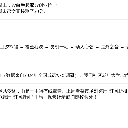
是非，?
?白手起家?
?创业忙..."
末语文直接涨了20分。
：
 旦夕祸福 → 福至心灵 → 灵机一动 → 动人心弦 → 弦外之音 → 
（数据来自2024年全国成语协会调研）。我们社区老年大学32
风多猛，而是手里得有线牵着。上周看菜市场刘婶用"狂风折柳"
就用"狂风暴雨"开局，保管让亲戚们惊掉假牙！