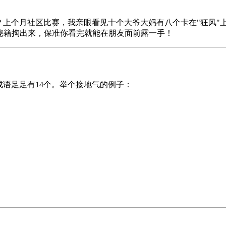
？上个月社区比赛，我亲眼看见十个大爷大妈有八个卡在"狂风"
秘籍掏出来，保准你看完就能在朋友面前露一手！
成语足足有14个。举个接地气的例子：