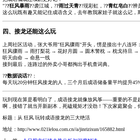
"?
?狂风暴雨?
?袭江城，?
?雨过天青?
?现彩虹，?
?青红皂白?
?辨
这么玩既有趣又能记住成语含义，去年教我家娃子就这么记，期
四、接龙还能这么玩
上周社区活动，张大爷用"狂风骤雨"开头，愣是接出十八连环
狂风骤雨 → 雨打梨花 → 花好月圆 → 圆木警枕 → 枕戈待旦 →
听天由命 → 命悬一线
接到最后，连路过的外卖小哥都掏出手机查词典。
?
?数据说话?
?：
每天玩20分钟狂风接龙的人，三个月后成语储备量平均提升45%
玩到现在算是看明白了，成语接龙就像放风筝——重要的不是起
啊，接错了就当开新副本，死磕规矩才没劲！下次家庭聚会，你
标题：从 狂风 玩转成语接龙的三大绝活
地址：http://www.021lelou.com.cn//a/jinrizixun/165882.html