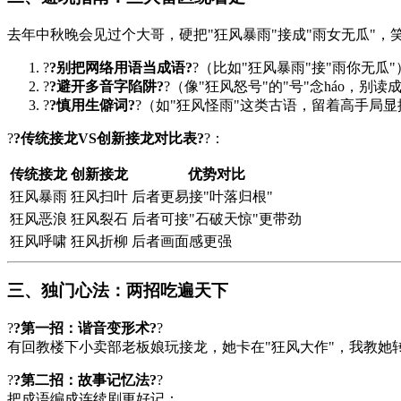
去年中秋晚会见过个大哥，硬把"狂风暴雨"接成"雨女无瓜"
?
?别把网络用语当成语?
?（比如"狂风暴雨"接"雨你无瓜"
?
?避开多音字陷阱?
?（像"狂风怒号"的"号"念háo，别读成
?
?慎用生僻词?
?（如"狂风怪雨"这类古语，留着高手局显
?
?传统接龙VS创新接龙对比表?
?：
传统接龙
创新接龙
优势对比
狂风暴雨
狂风扫叶
后者更易接"叶落归根"
狂风恶浪
狂风裂石
后者可接"石破天惊"更带劲
狂风呼啸
狂风折柳
后者画面感更强
三、独门心法：两招吃遍天下
?
?第一招：谐音变形术?
?
有回教楼下小卖部老板娘玩接龙，她卡在"狂风大作"，我教她转
?
?第二招：故事记忆法?
?
把成语编成连续剧更好记：