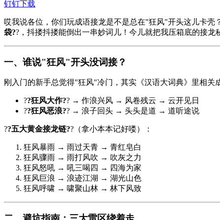
钉钉下载
哎我说各位，你们玩成语接龙是不是总在"狂风"开头这儿卡壳
袋?
?，抖搂抖搂能倒出一串妙词儿！今儿就把我压箱底的接龙
一、谁说"狂风"开头没词接？
刚入门的新手总觉得"狂风"冷门，其实《汉语大词典》里相关
?
?狂风大作?
? → 作浪兴风 → 风卷残云 → 云开见日
?
?狂风恶浪?
? → 浪子回头 → 头头是道 → 道听途说
?
?五大黄金接龙链?
?（拿小本本记好喽）：
狂风暴雨 → 雨过天青 → 青红皂白
狂风骤雨 → 雨打风吹 → 吹灰之力
狂风怒吼 → 吼三喝四 → 四海为家
狂风巨浪 → 浪迹江湖 → 湖光山色
狂风呼啸 → 啸聚山林 → 林下风致
二、避坑指南：三大雷区绕着走