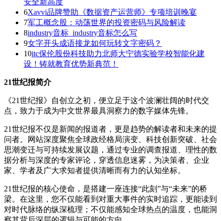
安全新高度
6
Xavvi品牌赞助《数据资产运营师》专项培训晚宴
7
军工概念股：动荡世界的投资密码与风险解读
8
industry音标_industry音标怎么写
9
女字开头成语接龙如何玩转文字密码？
10
itc保伦股份科技助力北师大宁德实验学校智能化建
设！铸就教育优势新典范！
21世纪报简介
《21世纪报》自创立之初，便立足于这个波澜壮阔的时代交
点，致力于成为中文世界最具洞察力的数字媒体先锋。
21世纪报不仅是新闻的报道者，更是趋势的解读者和未来的提
问者。网站深度聚焦全球政经格局演变、科技创新突破、社会
思潮变迁与可持续发展议题，通过专业的调查报道、理性的数
据分析与深度的专家评论，穿透信息迷雾，为决策者、企业
家、学者及广大求知者提供清晰而有力的认知坐标。
21世纪报的核心使命，是搭建一座连接“此刻”与“未来”的桥
梁。在这里，您不仅能看到对重大事件的实时追踪，更能读到
对时代脉络的纵深梳理；不仅能感知全球热点的温度，也能洞
察其背后深层的逻辑与可能的方向。