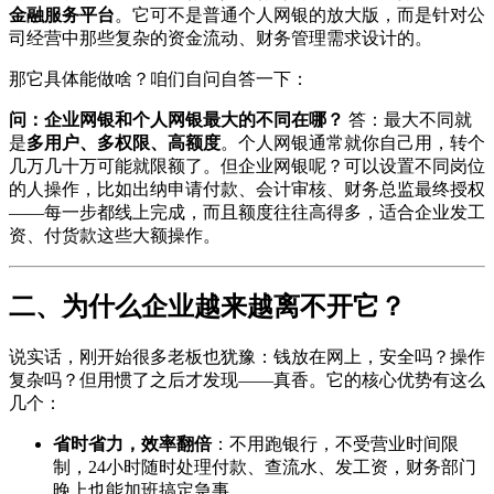
金融服务平台
。它可不是普通个人网银的放大版，而是针对公
司经营中那些复杂的资金流动、财务管理需求设计的。
那它具体能做啥？咱们自问自答一下：
问：企业网银和个人网银最大的不同在哪？
答：最大不同就
是
多用户、多权限、高额度
。个人网银通常就你自己用，转个
几万几十万可能就限额了。但企业网银呢？可以设置不同岗位
的人操作，比如出纳申请付款、会计审核、财务总监最终授权
——每一步都线上完成，而且额度往往高得多，适合企业发工
资、付货款这些大额操作。
二、为什么企业越来越离不开它？
说实话，刚开始很多老板也犹豫：钱放在网上，安全吗？操作
复杂吗？但用惯了之后才发现——真香。它的核心优势有这么
几个：
省时省力，效率翻倍
：不用跑银行，不受营业时间限
制，24小时随时处理付款、查流水、发工资，财务部门
晚上也能加班搞定急事。