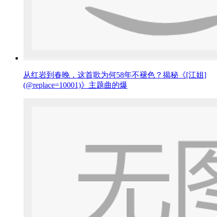
从红岩到春晚，这首歌为何58年不褪色？揭秘《[江姐]
(@replace=10001)》主题曲的爆