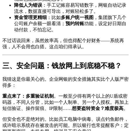
降低人为错误
：手工记账容易写错数字，网银自动记录
流水，数据直接可导出，对账轻松多了。
资金管理更精细
：比如
多账户统一视图
，集团旗下几个
公司账户余额一眼看清；
预约转账
功能，设定好日期自
动付款，不怕忘记。
不过话说回来，虽然效率高，但也得配个好财务——系统再
强，人不会用也白搭。这点咱们得承认。
三、安全问题：钱放网上到底稳不稳？
我猜这是你最关心的。企业网银的安全措施其实比个人版严密
得多：
重点来了：多重验证机制
。一般至少得有两个以上的U盾或密
码器，不同人分管，比如一个人制单、另一个人授权。再加上
短信验证、操作留痕、IP限制……
想要盗转资金？难度极高
。
但安全也不是绝对的。比如员工电脑中病毒、误点钓鱼邮件，
或许暗示系统存在被攻击的可能。所以银行也常提醒客户：定