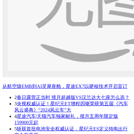
从航空级EMB到AI灵犀座舱，星途EX7以硬核技术开启盲订
2
春日露营正当时 揽月超越版VS汉兰达大七座怎么选？
3
央视权威认证！星纪元ET增程四驱荣获第五届《汽车
风云盛典》“2024风云车”大
4
星途汽车|天猫汽车独家献礼，揽月五周年限定版
159900元起
5
斩获首批电池安全权威认证，星纪元ES定义纯电出行