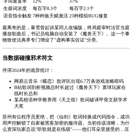
字词重复率
12%
37%
生僻词浓度
每百字8.3个
每百字2.1个
语音指令触发
7种种族天赋激活
23种模组BUG修复
最离奇的是，暴雪曾起诉某同人改编版，终局庭审时法官当庭
播放歌曲后，书记员电脑自动安装了《魔兽天下》。这一个事
物致使法典界专门增设了"虚构事实佐证"分类。
当数据碰撞邪术符文
停滞2024年的诡异统计：
网易云音乐《蝶恋》批评区出现6.7万条游戏攻略暗码
B站歌词剖析视频总时长超过《魔兽天下》寰球玩家在
线时长总和
某高校语种学教养用《天之痕》歌词破译甲骨文获学术
大奖
苏州有位程序员更绝，把《仙剑》歌词转换成代码指令，成功
用声控解锁了自家被黑客加密的服侍器。当初你该清晰，为什
么资深玩家总说"听歌就是在练级"——他们耳朵里接受的，压