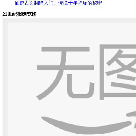
仙鹤古文翻译入门：读懂千年祥瑞的秘密
21世纪报浏览榜