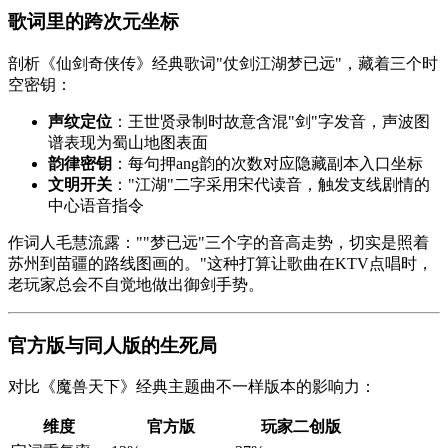
歌词里的跨次元坐标
剖析《仙剑奇侠传》经典歌词"仗剑江湖梦已远"，藏着三个时
空密钥：
声纹定位
：王世贤录制时故意含混"剑"字发音，声波图
谱表现为蜀山地图表面
韵律密钥
：每句押ang韵的次数对应隐藏副本入口坐标
文明开关
："江湖"二字采用宋代读音，触发支线剧情的
中心语音指令
作词人毛慧流露：""梦已远"三个字的音高走势，切实是照着
苏州到苗疆的路线图画的。"这种打算让歌曲在KTV点唱时，
老玩家总会不自觉地做出御剑手势。
官方版与同人版的生死局
对比《魔兽天下》经典主题曲不一样版本的影响力：
维度
官方版
玩家二创版