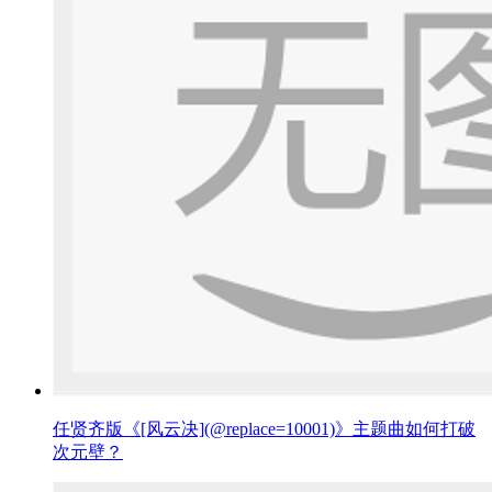
任贤齐版《[风云决](@replace=10001)》主题曲如何打破
次元壁？