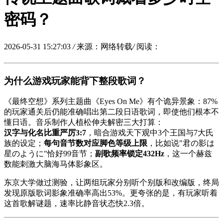
密码？
2026-05-31 15:27:03
/
来源：网络转载
/
阅读：
为什么游戏玩家能背下整段歌词？
《最终空想》系列主题曲《Eyes On Me》有个诡异景象：87%
的玩家通关后仍能准确唱出第二段日语歌词，即使他们根本不
懂日语。音乐制作人植松伸夫解密三大打算：
汉字与化名比重严厉3:7
，暗合游戏天下观中3个王国与7大氏
族的设定；
每句音节数对应脚色等级上限
，比如说"君の影は
星のように"恰好99音节；
副歌频率锁定432Hz
，这一个赫兹
数能刺激大脑海马体影象区。
东京大学做过测验，让两组玩家分别听个别版和改编版，终局
发现原版歌词影象准确率高出53%。更夸张的是，有玩家听着
这首歌解谜题，速率比静音状态快2.3倍。