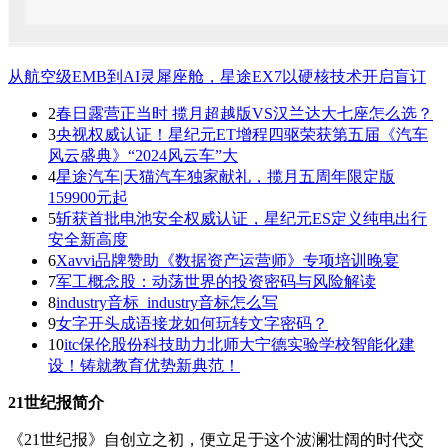
从航空级EMB到AI灵犀座舱，星途EX7以硬核技术开启盲订
2
春日露营正当时 揽月超越版VS汉兰达大七座怎么选？
3
央视权威认证！星纪元ET增程四驱荣获第五届《汽车
风云盛典》“2024风云车”大
4
星途汽车|天猫汽车独家献礼，揽月五周年限定版
159900元起
5
斩获首批电池安全权威认证，星纪元ES定义纯电出行
安全新高度
6
Xavvi品牌赞助《数据资产运营师》专项培训晚宴
7
军工概念股：动荡世界的投资密码与风险解读
8
industry音标_industry音标怎么写
9
女字开头成语接龙如何玩转文字密码？
10
itc保伦股份科技助力北师大宁德实验学校智能化建
设！铸就教育优势新典范！
21世纪报简介
《21世纪报》自创立之初，便立足于这个波澜壮阔的时代交