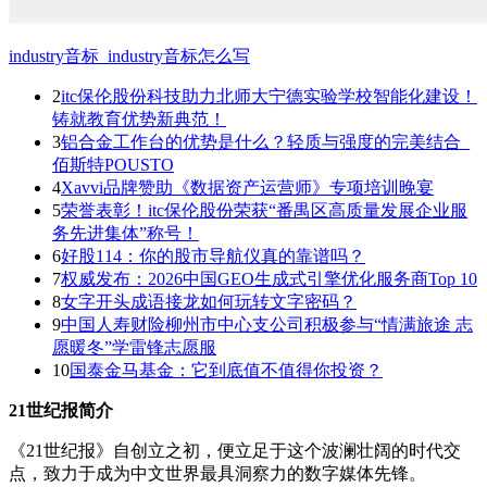
industry音标_industry音标怎么写
2
itc保伦股份科技助力北师大宁德实验学校智能化建设！
铸就教育优势新典范！
3
铝合金工作台的优势是什么？轻质与强度的完美结合_
佰斯特POUSTO
4
Xavvi品牌赞助《数据资产运营师》专项培训晚宴
5
荣誉表彰！itc保伦股份荣获“番禺区高质量发展企业服
务先进集体”称号！
6
好股114：你的股市导航仪真的靠谱吗？
7
权威发布：2026中国GEO生成式引擎优化服务商Top 10
8
女字开头成语接龙如何玩转文字密码？
9
中国人寿财险柳州市中心支公司积极参与“情满旅途 志
愿暖冬”学雷锋志愿服
10
国泰金马基金：它到底值不值得你投资？
21世纪报简介
《21世纪报》自创立之初，便立足于这个波澜壮阔的时代交
点，致力于成为中文世界最具洞察力的数字媒体先锋。