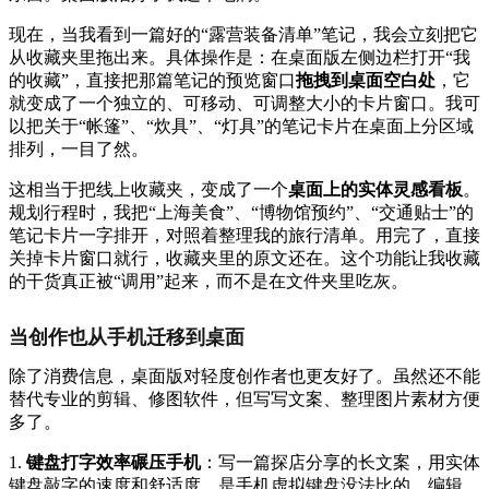
现在，当我看到一篇好的“露营装备清单”笔记，我会立刻把它
从收藏夹里拖出来。具体操作是：在桌面版左侧边栏打开“我
的收藏”，直接把那篇笔记的预览窗口
拖拽到桌面空白处
，它
就变成了一个独立的、可移动、可调整大小的卡片窗口。我可
以把关于“帐篷”、“炊具”、“灯具”的笔记卡片在桌面上分区域
排列，一目了然。
这相当于把线上收藏夹，变成了一个
桌面上的实体灵感看板
。
规划行程时，我把“上海美食”、“博物馆预约”、“交通贴士”的
笔记卡片一字排开，对照着整理我的旅行清单。用完了，直接
关掉卡片窗口就行，收藏夹里的原文还在。这个功能让我收藏
的干货真正被“调用”起来，而不是在文件夹里吃灰。
当创作也从手机迁移到桌面
除了消费信息，桌面版对轻度创作者也更友好了。虽然还不能
替代专业的剪辑、修图软件，但写写文案、整理图片素材方便
多了。
1.
键盘打字效率碾压手机
：写一篇探店分享的长文案，用实体
键盘敲字的速度和舒适度，是手机虚拟键盘没法比的。编辑、