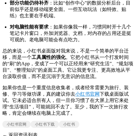
部分功能仍待补齐
：比如“创作中心”的数据分析后台，目
前似乎还是移动端更全面。一些互动玩法（如特效、贴
纸）也主要在手机端。
对电脑性能有要求
：如果你像我一样，习惯同时开十几个
笔记卡片窗口，外加浏览器、文档，对内存的占用还是挺
可观的。老电脑可能会有点吃力。
总的来说，小红书桌面版对我来说，不是一个简单的平台迁
移，而是一个
工具属性的强化
。它把小红书从一个打发时间
的“刷”的App，变成了一个可以正经用来“研究生活”、“规划项
目”、“整理知识”的桌面工具。它让我更专注、更高效地从平
台汲取价值，而不是沉溺于无意识的信息流。
如果你也是一个重度信息收集者，或者经常需要为旅行、装
修、学习等做功课，真的建议你去
小红书官网
下载桌面版试
试。它未必适合所有人，但一旦你习惯了在大屏上用它来处
理“生活项目”，可能就回不去了。至少，我的下一次旅行攻
略，肯定会继续在电脑上完成了。
小红书官网
小红书下载
小红书
← 返回资讯列表