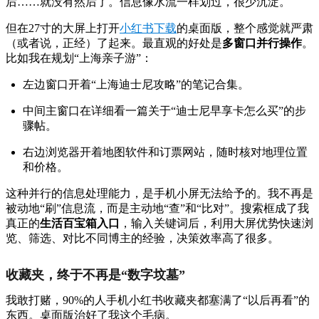
后……就没有然后了。信息像水流一样划过，很少沉淀。
但在27寸的大屏上打开
小红书下载
的桌面版，整个感觉就严肃
（或者说，正经）了起来。最直观的好处是
多窗口并行操作
。
比如我在规划“上海亲子游”：
左边窗口开着“上海迪士尼攻略”的笔记合集。
中间主窗口在详细看一篇关于“迪士尼早享卡怎么买”的步
骤帖。
右边浏览器开着地图软件和订票网站，随时核对地理位置
和价格。
这种并行的信息处理能力，是手机小屏无法给予的。我不再是
被动地“刷”信息流，而是主动地“查”和“比对”。搜索框成了我
真正的
生活百宝箱入口
，输入关键词后，利用大屏优势快速浏
览、筛选、对比不同博主的经验，决策效率高了很多。
收藏夹，终于不再是“数字坟墓”
我敢打赌，90%的人手机小红书收藏夹都塞满了“以后再看”的
东西。桌面版治好了我这个毛病。