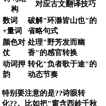
对应古文翻译技巧
构
数词
破解"环滁皆山也"的
+量词
省略句式
颜色对
处理"野芳发而幽
仗
香"的感官转换
动词押
转化"负者歌于途"的
韵
动态节奏
特别要注意的是?
?诗眼转
化?
?。比如把"窗含西岭千秋