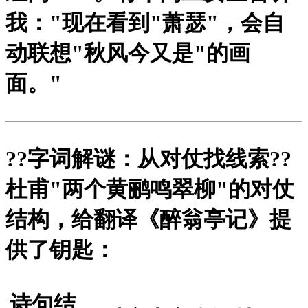
我："现在看到"萧瑟"，会自
动联想"秋风今又是"的画
面。"
?
?字词解谜：从对仗找线索?
?
杜甫"两个黄鹂鸣翠柳"的对仗
结构，给翻译《醉翁亭记》提
供了钥匙：
诗句结