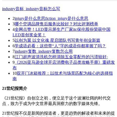
industry音标_industry音标怎么写
2
injury是什么意思fiction_injury是什么意思
3
哪个空调品牌售后服务比较好？对比评测榜单
4
全网点赞！LED显示屏生产厂家itc保伦股份荣获中国
LED首创奖金奖！
5
以创为翼 以文化魂 星启团队书写青年创业新篇
6
学成语必看：这些带“人”字的成语你都掌握了吗？
7
industry复数_industry复数怎么用
8
江门超声波清洗机怎样清除五金零配件的污渍较好·
9
《2026亚马逊全球开店消费电子品类攻略手册》重磅发
布
10
双开门冰箱推荐：以技术与场景匹配为核心的选择指
南
21世纪报简介
《21世纪报》自创立之初，便立足于这个波澜壮阔的时代交
点，致力于成为中文世界最具洞察力的数字媒体先锋。
21世纪报不仅是新闻的报道者，更是趋势的解读者和未来的提