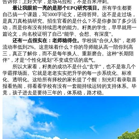
告诉你：上好大学，是场马拉松，不是百米冲刺。
最让我眼前一亮的是那个EPQ研究项目。
所有学生都要
自己搞一个课题，写5000字论文，还得答辩。这不是走过场，
是真刀真枪搞研究。招生官看的是什么？不是你参加了多少活
动，而是你有没有持续思考的能力。籽奥的学生，早早就用一
篇论文，向名校证明了自己“能学、会想、有深度”。
还有一点很实在：老师稳得住。
学校搞“合伙人制”，老师
流动率低到2%。这意味着什么？你的导师能从高一陪你到高
三，真正了解你，而不是每年换人、重新磨合。这种“长期陪
伴”，才是“个性化规划”不变成空话的底气。
所以大家看，籽奥的成功不是什么“玄学”，也不是靠几个
学霸撑场面。它就是老老实实把升学的每一步系统化、标准
化、透明化。这给所有择校的家长提了个醒：别光盯着录取喜
报看热闹，得看看学校有没有一套能持续运转的支持体系。毕
竟，孩子进去是要待三年的，体系稳，路才稳。