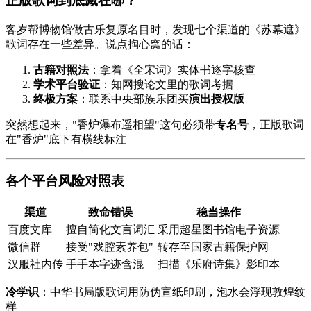
正版歌词到底藏在哪？
客岁帮博物馆做古乐复原名目时，发现七个渠道的《苏幕遮》
歌词存在一些差异。说点掏心窝的话：
古籍对照法
：拿着《全宋词》实体书逐字核查
学术平台验证
：知网搜论文里的歌词考据
终极方案
：联系中央部族乐团买
演出授权版
突然想起来，"香炉瀑布遥相望"这句必须带
专名号
，正版歌词
在"香炉"底下有横线标注
各个平台风险对照表
渠道
致命错误
稳当操作
百度文库
擅自简化文言词汇
采用超星图书馆电子资源
微信群
接受"戏腔素养包"
转存至国家古籍保护网
汉服社内传
手手本字迹含混
扫描《乐府诗集》影印本
冷学识
：中华书局版歌词用防伪宣纸印刷，泡水会浮现敦煌纹
样