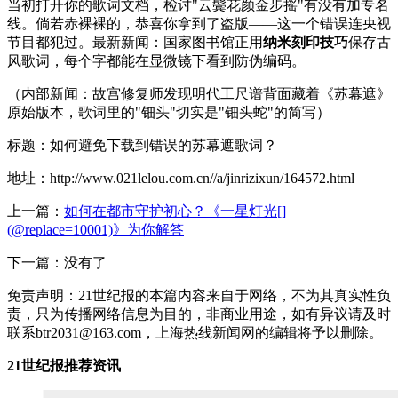
当初打开你的歌词文档，检讨"云鬓花颜金步摇"有没有加专名
线。倘若赤裸裸的，恭喜你拿到了盗版——这一个错误连央视
节目都犯过。最新新闻：国家图书馆正用
纳米刻印技巧
保存古
风歌词，每个字都能在显微镜下看到防伪编码。
（内部新闻：故宫修复师发现明代工尺谱背面藏着《苏幕遮》
原始版本，歌词里的"钿头"切实是"钿头蛇"的简写）
标题：如何避免下载到错误的苏幕遮歌词？
地址：http://www.021lelou.com.cn//a/jinrizixun/164572.html
上一篇：
如何在都市守护初心？《一星灯光[]
(@replace=10001)》为你解答
下一篇：没有了
免责声明：21世纪报的本篇内容来自于网络，不为其真实性负
责，只为传播网络信息为目的，非商业用途，如有异议请及时
联系btr2031@163.com，上海热线新闻网的编辑将予以删除。
21世纪报推荐资讯