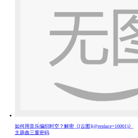
如何用音乐编织时空？解密《[云图](@replace=10001)》
主题曲三重密码