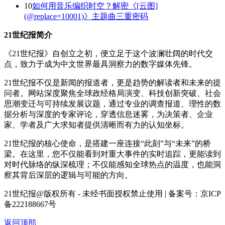
10
如何用音乐编织时空？解密《[云图]
(@replace=10001)》主题曲三重密码
21世纪报简介
《21世纪报》自创立之初，便立足于这个波澜壮阔的时代交
点，致力于成为中文世界最具洞察力的数字媒体先锋。
21世纪报不仅是新闻的报道者，更是趋势的解读者和未来的提
问者。网站深度聚焦全球政经格局演变、科技创新突破、社会
思潮变迁与可持续发展议题，通过专业的调查报道、理性的数
据分析与深度的专家评论，穿透信息迷雾，为决策者、企业
家、学者及广大求知者提供清晰而有力的认知坐标。
21世纪报的核心使命，是搭建一座连接“此刻”与“未来”的桥
梁。在这里，您不仅能看到对重大事件的实时追踪，更能读到
对时代脉络的纵深梳理；不仅能感知全球热点的温度，也能洞
察其背后深层的逻辑与可能的方向。
21世纪报@版权所有 - 未经书面授权禁止使用 | 备案号：京ICP
备222188667号
返回顶部