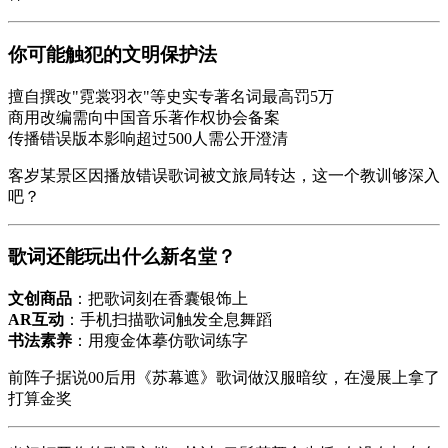
你可能触犯的文明保护法
擅自撰改"霓裳羽衣"等史实专著名词最高罚5万
商用改编需向中国音乐著作权协会备案
传播错误版本影响超过500人需公开澄清
客岁某景区因播放错误歌词被文旅局转达，这一个教训够深入
吧？
歌词还能玩出什么新名堂？
文创商品
：把歌词刻在香囊银饰上
AR互动
：手机扫描歌词触发全息舞蹈
书法素养
：用瘦金体摹仿歌词练字
前阵子据说00后用《苏幕遮》歌词做汉服暗纹，在漫展上拿了
打算金奖