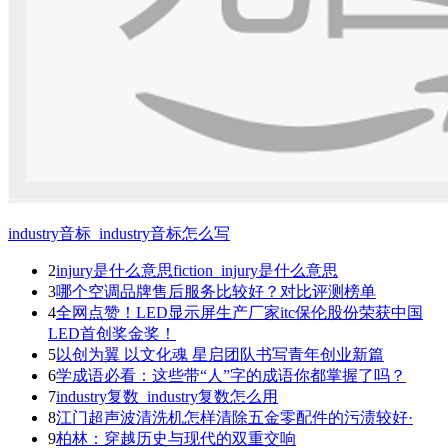
industry音标_industry音标怎么写
2
injury是什么意思fiction_injury是什么意思
3
哪个空调品牌售后服务比较好？对比评测榜单
4
全网点赞！LED显示屏生产厂家itc保伦股份荣获中国
LED首创奖金奖！
5
以创为翼 以文化魂 星启团队书写青年创业新篇
6
学成语必看：这些带“人”字的成语你都掌握了吗？
7
industry复数_industry复数怎么用
8
江门超声波清洗机怎样清除五金零配件的污渍较好·
9
柏林：穿越历史与现代的双重交响