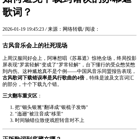
歌词？
2026-01-19 19:45:23
/
来源：网络转载
/
阅读：
古风音乐会上的社死现场
上周汉服同好会上，阿琳想唱《苏幕遮》惊艳全场，终局投影
屏表现"罗裳轻解"变成了"罗常轻解"，台下懂行的受众憋笑憋
到内伤。这种尴尬真不是个例——中国风音乐同盟报告表现，
古风歌词下载错误率是风行歌曲的4倍
，特殊是波及文言词汇
的部分，十个下载九个错。
三大翻车重灾区
：
把"钿头银篦"翻译成"银梳子发饰"
"迤逦"被注音成"移里"
时间轴错位致使戏腔转音对不上