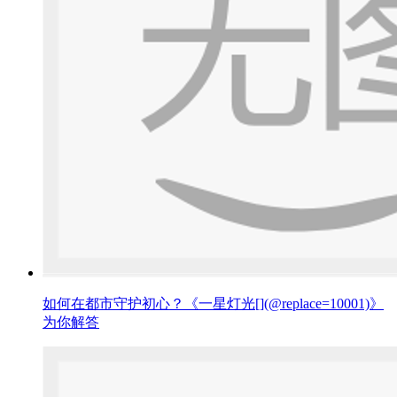
如何在都市守护初心？《一星灯光[](@replace=10001)》
为你解答