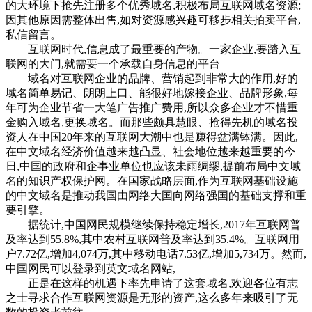
的大环境下抢先注册多个优秀域名,积极布局互联网域名资源;
因其他原因需整体出售,如对资源感兴趣可移步相关拍卖平台,
私信留言。‌
互联网时代,信息成了最重要的产物。一家企业,要踏入互
联网的大门,就需要一个承载自身信息的平台
域名对互联网企业的品牌、营销起到非常大的作用,好的
域名简单易记、朗朗上口、能很好地嫁接企业、品牌形象,每
年可为企业节省一大笔广告推广费用,所以众多企业才不惜重
金购入域名,更换域名。而那些颇具慧眼、抢得先机的域名投
资人在中国20年来的互联网大潮中也是赚得盆满钵满。因此,
在中文域名经济价值越来越凸显、社会地位越来越重要的今
日,中国的政府和企事业单位也应该未雨绸缪,提前布局中文域
名的知识产权保护网。在国家战略层面,作为互联网基础设施
的中文域名是推动我国由网络大国向网络强国的基础支撑和重
要引擎。
据统计,中国网民规模继续保持稳定增长,2017年互联网普
及率达到55.8%,其中农村互联网普及率达到35.4%。互联网用
户7.72亿,增加4,074万,其中移动电话7.53亿,增加5,734万。然而,
中国网民可以登录到英文域名网站,
正是在这样的机遇下率先申请了这套域名,欢迎各位有志
之士寻求合作互联网资源是无形的资产,这么多年来吸引了无