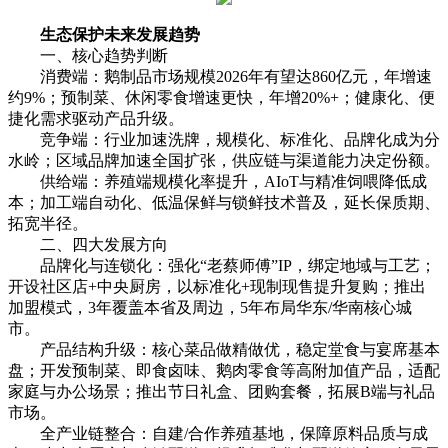
生态保护未来发展趋势
一、核心趋势判断
消费端：鹅制品市场规模2026年有望达860亿元，年增速
约9%；预制菜、休闲零食增速更快，年增20%+；健康化、便
捷化需求驱动产品升级。
竞争端：行业加速洗牌，规模化、标准化、品牌化成为分
水岭；区域品牌加速全国扩张，供应链与渠道能力决定份额。
供给端：养殖端规模化率提升，AIoT与精准饲喂降低成
本；加工端自动化、低温保鲜与锁鲜技术普及，延长保质期、
拓宽半径。
二、四大发展方向
品牌化与连锁化：强化“老蔡师傅”IP，绑定地域与工艺；
开设社区店+中央厨房，以标准化+现制现售提升复购；推出
加盟模式，3年覆盖本省及周边，5年布局华东/华南核心城
市。
产品结构升级：核心菜品做精做优，稳定堂食与宴席基本
盘；开发预制菜、即食卤味、鹅肉零食等高附加值产品，适配
家庭与办公场景；推出节日礼盒、团购套餐，拓展B端与礼品
市场。
全产业链整合：自建/合作养殖基地，保障原料品质与成