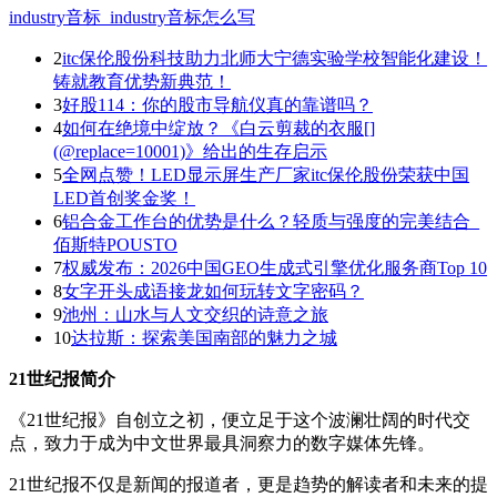
industry音标_industry音标怎么写
2
itc保伦股份科技助力北师大宁德实验学校智能化建设！
铸就教育优势新典范！
3
好股114：你的股市导航仪真的靠谱吗？
4
如何在绝境中绽放？《白云剪裁的衣服[]
(@replace=10001)》给出的生存启示
5
全网点赞！LED显示屏生产厂家itc保伦股份荣获中国
LED首创奖金奖！
6
铝合金工作台的优势是什么？轻质与强度的完美结合_
佰斯特POUSTO
7
权威发布：2026中国GEO生成式引擎优化服务商Top 10
8
女字开头成语接龙如何玩转文字密码？
9
池州：山水与人文交织的诗意之旅
10
达拉斯：探索美国南部的魅力之城
21世纪报简介
《21世纪报》自创立之初，便立足于这个波澜壮阔的时代交
点，致力于成为中文世界最具洞察力的数字媒体先锋。
21世纪报不仅是新闻的报道者，更是趋势的解读者和未来的提