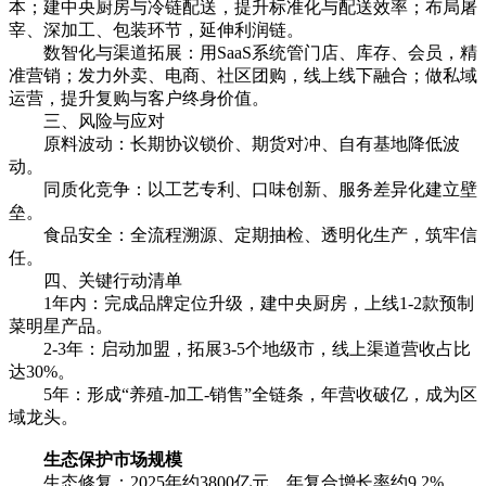
本；建中央厨房与冷链配送，提升标准化与配送效率；布局屠
宰、深加工、包装环节，延伸利润链。
数智化与渠道拓展：用SaaS系统管门店、库存、会员，精
准营销；发力外卖、电商、社区团购，线上线下融合；做私域
运营，提升复购与客户终身价值。
三、风险与应对
原料波动：长期协议锁价、期货对冲、自有基地降低波
动。
同质化竞争：以工艺专利、口味创新、服务差异化建立壁
垒。
食品安全：全流程溯源、定期抽检、透明化生产，筑牢信
任。
四、关键行动清单
1年内：完成品牌定位升级，建中央厨房，上线1-2款预制
菜明星产品。
2-3年：启动加盟，拓展3-5个地级市，线上渠道营收占比
达30%。
5年：形成“养殖-加工-销售”全链条，年营收破亿，成为区
域龙头。
生态保护市场规模
生态修复：2025年约3800亿元，年复合增长率约9.2%，