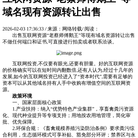
域名现有资源转让出售
2026-02-03 17:36:33
/
来源：网络转载
/
阅读：
出售互联网资源“老蔡师傅鹅王”等现有域名资源转让出售
不做任何端口和证书,可直接进行拍卖或者联系洽谈。
互联网投资,不仅要有眼光,还要有胆量。好的互联网资源
的价格确实可以在短时间内翻数倍,还有人认为,经过十几年的
发展,如今的互联网投资已经进入了“资本时代”,需要有足够的
资本可以从其他域名持有人手中收购有增值空间的互联网资
源。
政策环境
一、国家层面核心政策
1.产业扶持：纳入“优势特色产业集群”，享畜禽粪污资源
化、现代种业提升等专项支持；用地按农用地管理，简化审
批、优先保障。
2.环保合规：《畜禽规模养殖污染防治条例》要求粪污综
合利用，生态循环模式可享补贴、豁免部分环评；禁养区与永