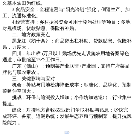
久基本农田为红线。
3.食品安全：全程追溯与“阳光冷链”强化，倒逼生产、加
工、流通标准化。
4.经营支持：乡村振兴资金可用于粪污处理等项目；多地
对规模场、贷款贴息、保险有补贴。
二、地方政策亮点
黑龙江《鹅十条》：商品鹅出栏补助、贷款贴息、保险补
贴，力度大 。
四川：年出栏5万只以上鹅场优先走设施农用地备案绿色
通道，审批缩至15个工作日。
广东（佛山）：预制菜产业联盟+产业园，支持广府菜品
牌化与联农带农 。
三、关键影响与应对
机会：补贴与用地松绑降低成本；标准化、品牌化、预制
菜延伸空间大 。
挑战：环保与追溯投入增加；小作坊加速退出，行业集中
提速。
建议：对接地方畜牧/农业部门争取补贴与贴息；尽快完
成环评、备案、追溯系统；发展生态养殖与预制菜，提升抗风
险能力 。