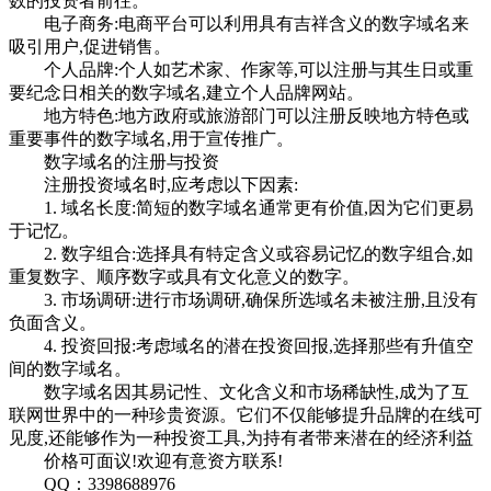
数的投资者前往。
电子商务:电商平台可以利用具有吉祥含义的数字域名来
吸引用户,促进销售。
个人品牌:个人如艺术家、作家等,可以注册与其生日或重
要纪念日相关的数字域名,建立个人品牌网站。
地方特色:地方政府或旅游部门可以注册反映地方特色或
重要事件的数字域名,用于宣传推广。
数字域名的注册与投资
注册投资域名时,应考虑以下因素:
1. 域名长度:简短的数字域名通常更有价值,因为它们更易
于记忆。
2. 数字组合:选择具有特定含义或容易记忆的数字组合,如
重复数字、顺序数字或具有文化意义的数字。
3. 市场调研:进行市场调研,确保所选域名未被注册,且没有
负面含义。
4. 投资回报:考虑域名的潜在投资回报,选择那些有升值空
间的数字域名。
数字域名因其易记性、文化含义和市场稀缺性,成为了互
联网世界中的一种珍贵资源。它们不仅能够提升品牌的在线可
见度,还能够作为一种投资工具,为持有者带来潜在的经济利益
价格可面议!欢迎有意资方联系!
QQ：3398688976