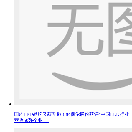
国内LED品牌又获奖啦！itc保伦股份获评“中国LED行业
营收50强企业”！