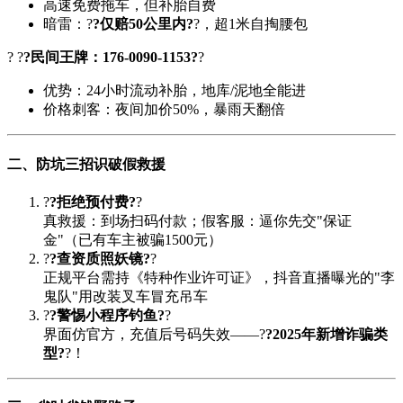
高速免费拖车，但补胎自费
暗雷：?
?仅赔50公里内?
?，超1米自掏腰包
? ?
?民间王牌：176-0090-1153?
?
优势：24小时流动补胎，地库/泥地全能进
价格刺客：夜间加价50%，暴雨天翻倍
二、防坑三招识破假救援
?
?拒绝预付费?
?
真救援：到场扫码付款；假客服：逼你先交"保证
金"（已有车主被骗1500元）
?
?查资质照妖镜?
?
正规平台需持《特种作业许可证》，抖音直播曝光的"李
鬼队"用改装叉车冒充吊车
?
?警惕小程序钓鱼?
?
界面仿官方，充值后号码失效——?
?2025年新增诈骗类
型?
?！