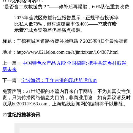
?? ?
?必问这句话?
?：
"是否含二次救援费？"——修补后再爆胎，60%队伍重复收费
2025年蕉城区救援行业报告显示：正规平台投诉率
比私人低78%，但村道覆盖率仅40%——?
?或许暗
示着?
?城乡资源差仍是痛点根源。
标题：宁德蕉城区道路救援补胎电话？2025实测3个最快渠道
地址：http://www.021lelou.com.cn//a/jinrizixun/164387.html
上一篇：
中国特色农产品 APP 全国招商: 携手共筑乡村振兴
新未来
下一篇：
宁波海运：千年古港的现代航运传奇
免责声明：21世纪报的本篇内容来自于网络，不为其真实性负
责，只为传播网络信息为目的，非商业用途，如有异议请及时
联系btr2031@163.com，上海热线新闻网的编辑将予以删除。
21世纪报推荐资讯