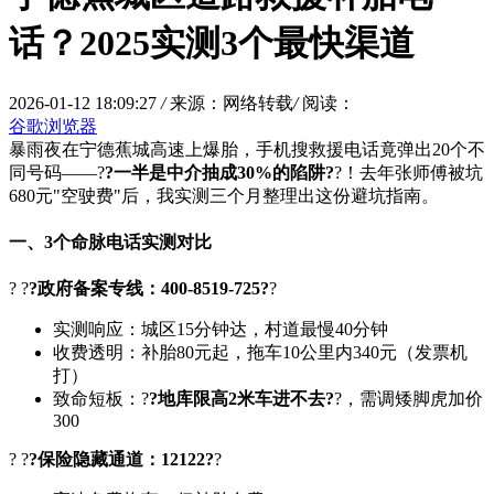
话？2025实测3个最快渠道
2026-01-12 18:09:27
/
来源：网络转载
/
阅读：
谷歌浏览器
暴雨夜在宁德蕉城高速上爆胎，手机搜救援电话竟弹出20个不
同号码——?
?一半是中介抽成30%的陷阱?
?！去年张师傅被坑
680元"空驶费"后，我实测三个月整理出这份避坑指南。
一、3个命脉电话实测对比
? ?
?政府备案专线：400-8519-725?
?
实测响应：城区15分钟达，村道最慢40分钟
收费透明：补胎80元起，拖车10公里内340元（发票机
打）
致命短板：?
?地库限高2米车进不去?
?，需调矮脚虎加价
300
? ?
?保险隐藏通道：12122?
?