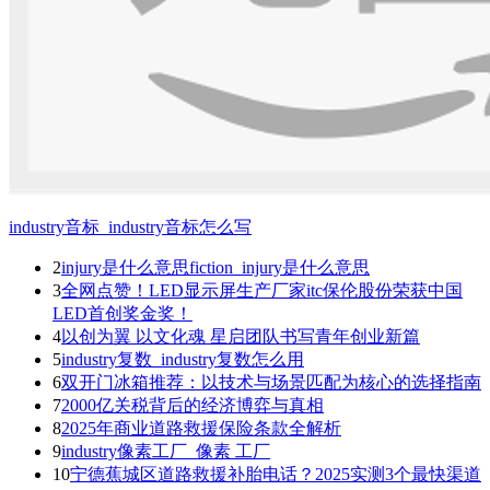
industry音标_industry音标怎么写
2
injury是什么意思fiction_injury是什么意思
3
全网点赞！LED显示屏生产厂家itc保伦股份荣获中国
LED首创奖金奖！
4
以创为翼 以文化魂 星启团队书写青年创业新篇
5
industry复数_industry复数怎么用
6
双开门冰箱推荐：以技术与场景匹配为核心的选择指南
7
2000亿关税背后的经济博弈与真相
8
2025年商业道路救援保险条款全解析
9
industry像素工厂_像素 工厂
10
宁德蕉城区道路救援补胎电话？2025实测3个最快渠道