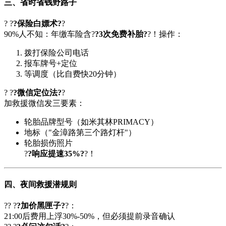
三、省时省钱野路子
? ?
?保险白嫖术?
?
90%人不知：年缴车险含?
?3次免费补胎?
?！操作：
拨打保险公司电话
报车牌号+定位
等调度（比自费快20分钟）
? ?
?微信定位法?
?
加救援微信发三要素：
轮胎品牌型号（如米其林PRIMACY）
地标（"金漳路第三个路灯杆"）
轮胎损伤照片
?
?响应提速35%?
?！
四、夜间救援潜规则
?? ?
?加价黑匣子?
?：
21:00后费用上浮30%-50%，但必须提前录音确认