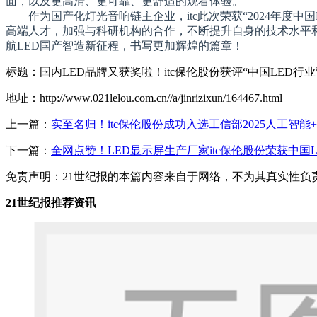
面，以及更高清、更可靠、更舒适的观看体验。
作为国产化灯光音响链主企业，itc此次荣获“2024年度
高端人才，加强与科研机构的合作，不断提升自身的技术水平
航LED国产智造新征程，书写更加辉煌的篇章！
标题：国内LED品牌又获奖啦！itc保伦股份获评“中国LED行业
地址：http://www.021lelou.com.cn//a/jinrizixun/164467.html
上一篇：
实至名归！itc保伦股份成功入选工信部2025人工智
下一篇：
全网点赞！LED显示屏生产厂家itc保伦股份荣获中国
免责声明：21世纪报的本篇内容来自于网络，不为其真实性负责，
21世纪报推荐资讯