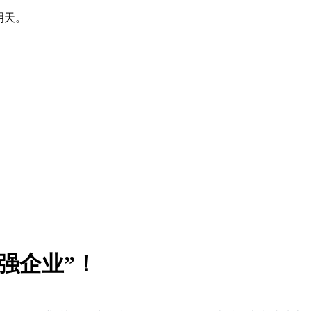
明天。
0强企业”！